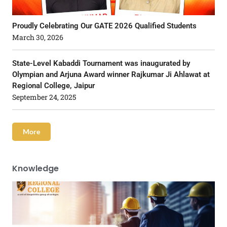
Proudly Celebrating Our GATE 2026 Qualified Students
March 30, 2026
State-Level Kabaddi Tournament was inaugurated by
Olympian and Arjuna Award winner Rajkumar Ji Ahlawat at
Regional College, Jaipur
September 24, 2025
More
Knowledge