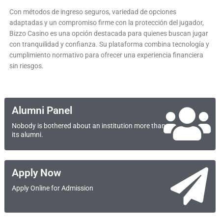
Con métodos de ingreso seguros, variedad de opciones
adaptadas y un compromiso firme con la protección del jugador,
Bizzo Casino es una opción destacada para quienes buscan jugar
con tranquilidad y confianza. Su plataforma combina tecnología y
cumplimiento normativo para ofrecer una experiencia financiera
sin riesgos.
Alumni Panel
Nobody is bothered about an institution more than
its alumni.
Apply Now
Apply Online for Admission