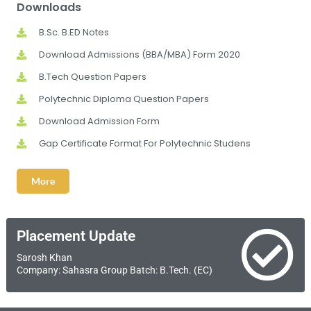
Downloads
B.Sc. B.ED Notes
Download Admissions (BBA/MBA) Form 2020
B.Tech Question Papers
Polytechnic Diploma Question Papers
Download Admission Form
Gap Certificate Format For Polytechnic Studens
More
Placement Update
Sarosh Khan
Company: Sahasra Group Batch: B.Tech. (EC)