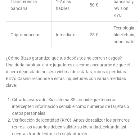
Transferencia
1-2 días
bancaria y
50 €
bancaria
hábiles
revisión
KYC
Tecnología
Criptomonedas
Inmediato
25 €
blockchain,
anonimato
¿Cómo Bizzo garantiza que tus depósitos no corren riesgos?
Una duda habitual entre jugadores es cómo asegurarse de que el
dinero depositado no será víctima de estafas, robos o pérdidas.
Bizzo Casino responde a estas inquietudes con varias medidas
clave:
Cifrado avanzado: Su sistema SSL impide que terceros
intercepten información sensible como números de tarjetas o
datos personales.
Verificación de identidad (KYC): Antes de realizar los primeros
retiros, los usuarios deben validar su identidad, evitando así
cuentas fraudulentas o la suplantación.