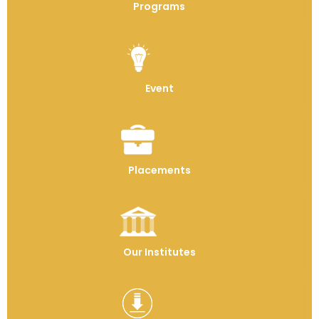
Programs
Event
Placements
Our Institutes