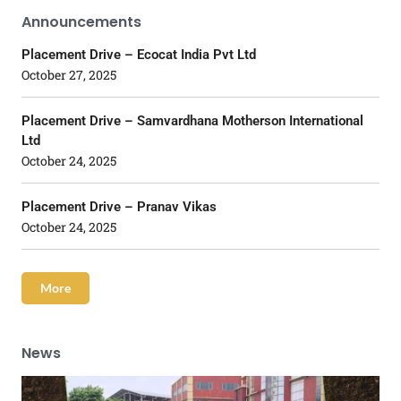
Announcements
Placement Drive – Ecocat India Pvt Ltd
October 27, 2025
Placement Drive – Samvardhana Motherson International
Ltd
October 24, 2025
Placement Drive – Pranav Vikas
October 24, 2025
More
News