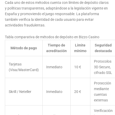
Cada uno de estos métodos cuenta con límites de depósito claros
y políticas transparentes, adaptándose a la legislación vigente en
España y promoviendo el juego responsable. La plataforma
también verifica la identidad de cada usuario para evitar
actividades fraudulentas.
Tabla comparativa de métodos de depósito en Bizzo Casino
Tiempo de
Límite
Seguridad
Método de pago
acreditación
mínimo
destacada
Protocolos
Tarjetas
Inmediato
10 €
3D Secure,
(Visa/MasterCard)
cifrado SSL
Protección
mediante
Skrill / Neteller
Inmediato
20 €
cuentas
externas
Verificación