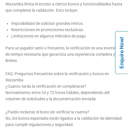
Wazamba limita el acceso a ciertos bonos y funcionalidades hasta
que completes la validación. Esto incluye:
Imposibilidad de solicitar grandes retiros.
Restricciones en promociones exclusivas.
Limitaciones en algunos métodos de pago.
Enquire Now!
Para un jugador serio o frecuente, la verificación es una inversión
de tiempo necesaria que garantiza una experiencia completa y sin
límites.
FAQ: Preguntas frecuentes sobre la verificación y bonos en
Wazamba
¿Cuánto tarda la verificación en completarse?
Normalmente, entre 24 y 72 horas hábiles, dependiendo del
volumen de solicitudes y la documentación enviada.
¿Puedo reclamar el bono sin verificar la cuenta?
No, los bonos especiales están ligados a la validación de identidad
para cumplir regulaciones y seguridad.