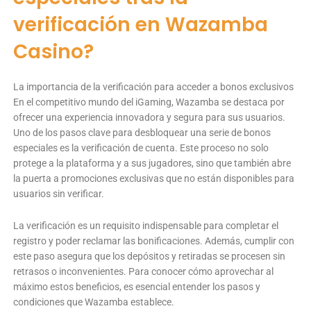
verificación en Wazamba
Casino?
La importancia de la verificación para acceder a bonos exclusivos
En el competitivo mundo del iGaming, Wazamba se destaca por
ofrecer una experiencia innovadora y segura para sus usuarios.
Uno de los pasos clave para desbloquear una serie de bonos
especiales es la verificación de cuenta. Este proceso no solo
protege a la plataforma y a sus jugadores, sino que también abre
la puerta a promociones exclusivas que no están disponibles para
usuarios sin verificar.
La verificación es un requisito indispensable para completar el
registro y poder reclamar las bonificaciones. Además, cumplir con
este paso asegura que los depósitos y retiradas se procesen sin
retrasos o inconvenientes. Para conocer cómo aprovechar al
máximo estos beneficios, es esencial entender los pasos y
condiciones que Wazamba establece.