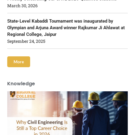
March 30, 2026
State-Level Kabaddi Tournament was inaugurated by
Olympian and Arjuna Award winner Rajkumar Ji Ahlawat at
Regional College, Jaipur
September 24, 2025
More
Knowledge