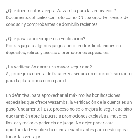
¿Qué documentos acepta Wazamba para la verificación?
Documentos oficiales con foto como DNI, pasaporte, licencia de
conducir y comprobantes de domicilio recientes.
¿Qué pasa si no completo la verificación?
Podrás jugar a algunos juegos, pero tendrás limitaciones en
depósitos, retiros y acceso a promociones especiales.
¿La verificación garantiza mayor seguridad?
Sí, protege tu cuenta de fraudes y asegura un entorno justo tanto
para la plataforma como para ti.
En definitiva, para aprovechar al máximo las bonificaciones
especiales que ofrece Wazamba, la verificación de la cuenta es un
paso fundamental. Este proceso no solo mejora la seguridad sino
que también abre la puerta a promociones exclusivas, mayores
límites y mejor experiencia de juego. No dejes pasar esta
oportunidad y verifica tu cuenta cuanto antes para desbloquear
todas las ventajas.