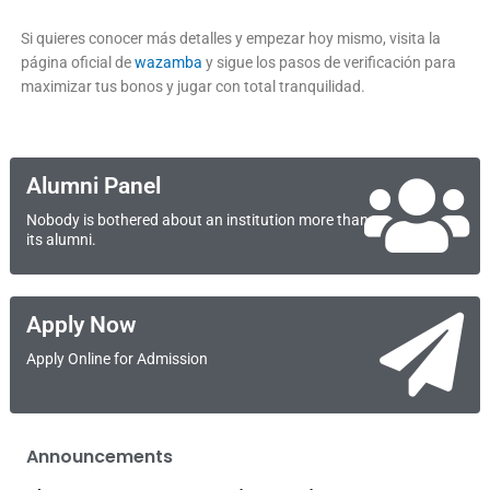
Si quieres conocer más detalles y empezar hoy mismo, visita la
página oficial de
wazamba
y sigue los pasos de verificación para
maximizar tus bonos y jugar con total tranquilidad.
Alumni Panel
Nobody is bothered about an institution more than
its alumni.
Apply Now
Apply Online for Admission
Announcements