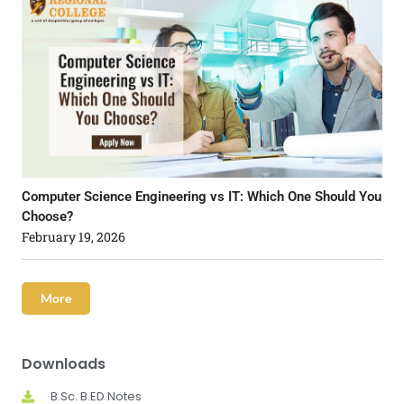
Computer Science Engineering vs IT: Which One Should You
Choose?
February 19, 2026
More
Downloads
B.Sc. B.ED Notes