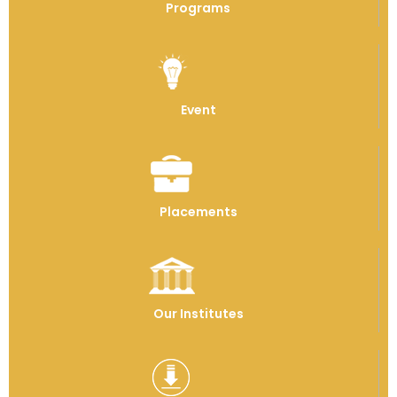
Programs
Event
Placements
Our Institutes