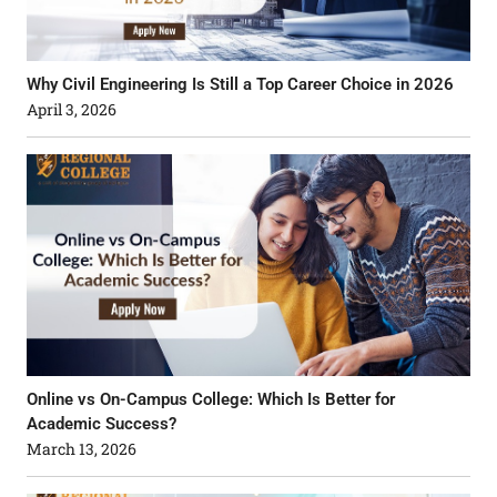
Why Civil Engineering Is Still a Top Career Choice in 2026
April 3, 2026
Online vs On-Campus College: Which Is Better for
Academic Success?
March 13, 2026