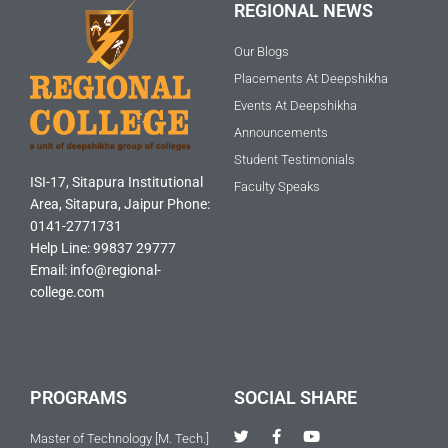
REGIONAL NEWS
Our Blogs
Placements At Deepshikha
Events At Deepshikha
Announcements
Student Testimonials
ISI-17, Sitapura Institutional
Faculty Speaks
Area, Sitapura, Jaipur Phone:
0141-2771731
Help Line: 99837 29777
Email: info@regional-
college.com
PROGRAMS
SOCIAL SHARE
T
F
Y
Master of Technology [M. Tech.]