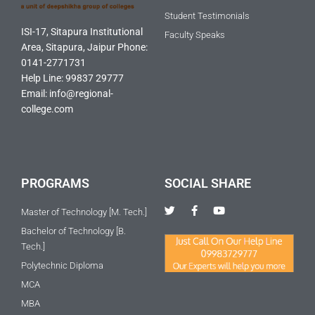
Student Testimonials
ISI-17, Sitapura Institutional
Faculty Speaks
Area, Sitapura, Jaipur Phone:
0141-2771731
Help Line: 99837 29777
Email: info@regional-
college.com
PROGRAMS
SOCIAL SHARE
T
F
Y
Master of Technology [M. Tech.]
w
a
o
i
c
u
Bachelor of Technology [B.
t
e
t
Tech.]
t
b
u
e
o
b
Polytechnic Diploma
r
o
e
k
MCA
-
f
MBA