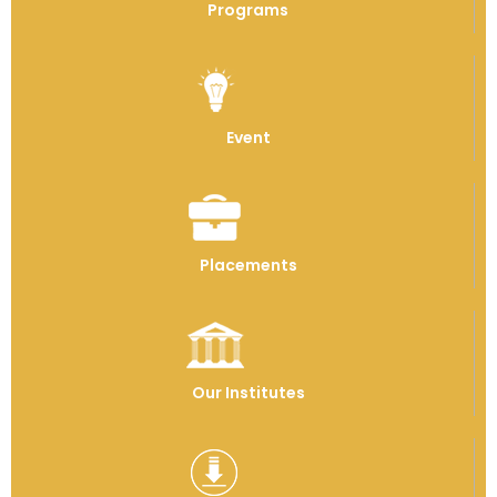
Programs
Event
Placements
Our Institutes