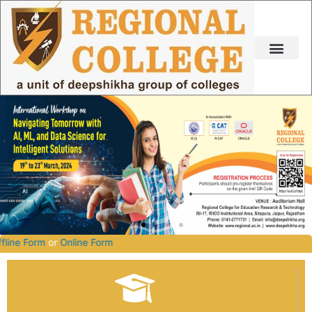
Skip
to
content
-2027.
Offline Form
or
Online Form