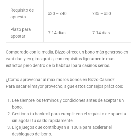
Requisito de
x30 – x40
x35 – x50
apuesta
Plazo para
7-14 días
7-14 días
apostar
Comparado con la media, Bizzo ofrece un bono más generoso en
cantidad y en giros gratis, con requisitos ligeramente más
estrictos pero dentro de lo habitual para casinos serios.
¿Cómo aprovechar al máximo los bonos en Bizzo Casino?
Para sacar el mayor provecho, sigue estos consejos prácticos:
Lee siempre los términos y condiciones antes de aceptar un
bono.
Gestiona tu bankroll para cumplir con el requisito de apuesta
sin agotar tu saldo rápidamente.
Elige juegos que contribuyan al 100% para acelerar el
desbloqueo del bono.