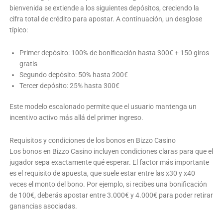
bienvenida se extiende a los siguientes depósitos, creciendo la
cifra total de crédito para apostar. A continuación, un desglose
típico:
Primer depósito: 100% de bonificación hasta 300€ + 150 giros
gratis
Segundo depósito: 50% hasta 200€
Tercer depósito: 25% hasta 300€
Este modelo escalonado permite que el usuario mantenga un
incentivo activo más allá del primer ingreso.
Requisitos y condiciones de los bonos en Bizzo Casino
Los bonos en Bizzo Casino incluyen condiciones claras para que el
jugador sepa exactamente qué esperar. El factor más importante
es el requisito de apuesta, que suele estar entre las x30 y x40
veces el monto del bono. Por ejemplo, si recibes una bonificación
de 100€, deberás apostar entre 3.000€ y 4.000€ para poder retirar
ganancias asociadas.