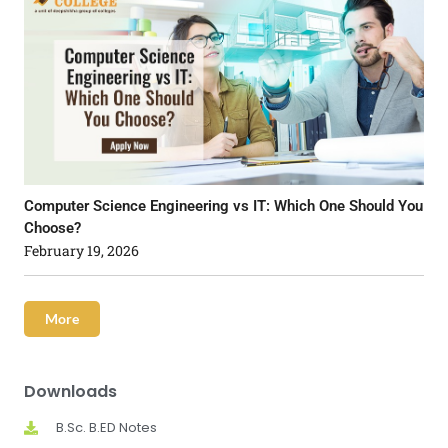
Computer Science Engineering vs IT: Which One Should You
Choose?
February 19, 2026
More
Downloads
B.Sc. B.ED Notes