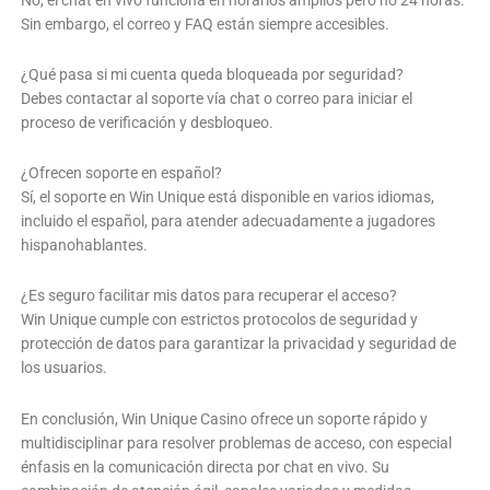
No, el chat en vivo funciona en horarios amplios pero no 24 horas.
Sin embargo, el correo y FAQ están siempre accesibles.
¿Qué pasa si mi cuenta queda bloqueada por seguridad?
Debes contactar al soporte vía chat o correo para iniciar el
proceso de verificación y desbloqueo.
¿Ofrecen soporte en español?
Sí, el soporte en Win Unique está disponible en varios idiomas,
incluido el español, para atender adecuadamente a jugadores
hispanohablantes.
¿Es seguro facilitar mis datos para recuperar el acceso?
Win Unique cumple con estrictos protocolos de seguridad y
protección de datos para garantizar la privacidad y seguridad de
los usuarios.
En conclusión, Win Unique Casino ofrece un soporte rápido y
multidisciplinar para resolver problemas de acceso, con especial
énfasis en la comunicación directa por chat en vivo. Su