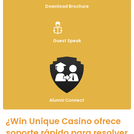
Download Brochure
Guest Speak
Alumni Connect
¿Win Unique Casino ofrece
soporte rápido para resolver