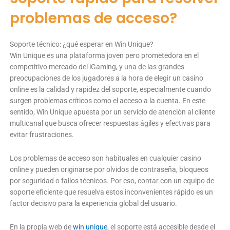
problemas de acceso?
Soporte técnico: ¿qué esperar en Win Unique?
Win Unique es una plataforma joven pero prometedora en el
competitivo mercado del iGaming, y una de las grandes
preocupaciones de los jugadores a la hora de elegir un casino
online es la calidad y rapidez del soporte, especialmente cuando
surgen problemas críticos como el acceso a la cuenta. En este
sentido, Win Unique apuesta por un servicio de atención al cliente
multicanal que busca ofrecer respuestas ágiles y efectivas para
evitar frustraciones.
Los problemas de acceso son habituales en cualquier casino
online y pueden originarse por olvidos de contraseña, bloqueos
por seguridad o fallos técnicos. Por eso, contar con un equipo de
soporte eficiente que resuelva estos inconvenientes rápido es un
factor decisivo para la experiencia global del usuario.
En la propia web de
win unique
, el soporte está accesible desde el