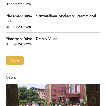
October 27, 2025
Placement Drive – Samvardhana Motherson International
Ltd
October 24, 2025
Placement Drive – Pranav Vikas
October 24, 2025
More
News