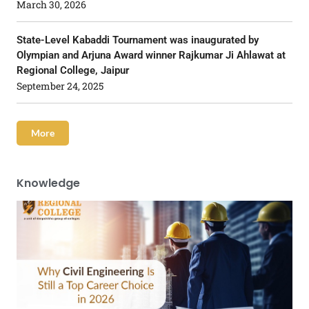
March 30, 2026
State-Level Kabaddi Tournament was inaugurated by
Olympian and Arjuna Award winner Rajkumar Ji Ahlawat at
Regional College, Jaipur
September 24, 2025
More
Knowledge