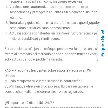
recuperar la cuenta sin complicaciones excesivas.
Verificaciones automatizadas para detectar intentos
sospechosos y proteger las cuentas sin bloquear al usuario
legítimo.
Tutoriales y guías claras en la plataforma para que el jugador
sepa cómo actuar en caso de problemas.
Enquire Now!
Actualizaciones constantes en la infraestructura técnica para
mejorar estabilidad y rendimiento.
Estas acciones reflejan un enfoque preventivo, lo que es un plus
frente al promedio del mercado donde el soporte muchas veces
solo actúa cuando el problema ya está.
FAQ – Preguntas frecuentes sobre soporte y acceso en Win
Unique
¿Puedo recuperar mi cuenta si olvido la contraseña?
Sí, Win Unique ofrece un proceso sencillo para restablecer la
contraseña mediante el correo electrónico registrado.
¿El soporte está disponible 24/7?