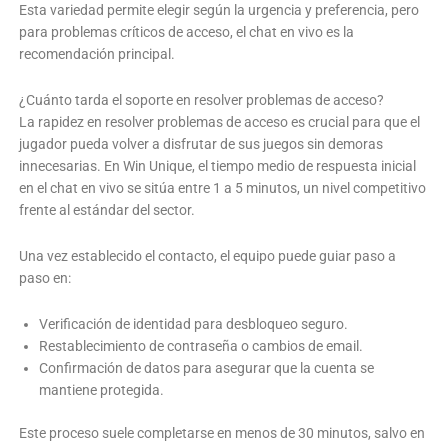
Esta variedad permite elegir según la urgencia y preferencia, pero
para problemas críticos de acceso, el chat en vivo es la
recomendación principal.
¿Cuánto tarda el soporte en resolver problemas de acceso?
La rapidez en resolver problemas de acceso es crucial para que el
jugador pueda volver a disfrutar de sus juegos sin demoras
innecesarias. En Win Unique, el tiempo medio de respuesta inicial
en el chat en vivo se sitúa entre 1 a 5 minutos, un nivel competitivo
frente al estándar del sector.
Una vez establecido el contacto, el equipo puede guiar paso a
paso en:
Verificación de identidad para desbloqueo seguro.
Restablecimiento de contraseña o cambios de email.
Confirmación de datos para asegurar que la cuenta se
mantiene protegida.
Este proceso suele completarse en menos de 30 minutos, salvo en