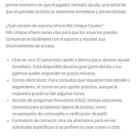
primer momento en que el jugador necesita ayuda, una señal de
que el operador prioriza la asistencia inmediata y personalizada.
¿Qué canales de soporte ofrece Win Unique Casino?
Win Unique ofrece varias vías para que los usuarios puedan
comunicarse fácilmente con el soporte y resolver sus
inconvenientes de acceso:
Chat en vivo: El canal más rápido y directo para obtener ayuda
inmediata. Está disponible durante gran parte del día y los
agentes suelen responder en pocos minutos.
Correo electrónico: Para consultas que requieren más detalle o
seguimiento, el correo es una opción práctica, aunque la
respuesta puede tardar algunas horas.
Sección de preguntas frecuentes (FAQ): Incluye soluciones
comunes para problemas típicos de acceso, como
recuperación de contraseña o verificación de perfil.
Formulario de contacto: Una vía alternativa para enviar
solicitudes específicas si se prefiere no usar correo o chat.